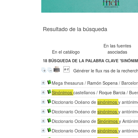
Resultado de la búsqueda
En las fuentes
En el catálogo
asociadas
18
BÚSQUEDA DE LA PALABRA CLAVE
'SINÓNI
Générer le flux rss de la recherc
Mega thesaurus
/
Ramón Sopena
/ Barcelo
Sinónimos
castellanos
/
Roque Barcia
/ Bue
Diccionario Océano de
sinónimos
y antónim
Diccionario Océano de
sinónimos
y antónim
Diccionario Océano de
Sinónimos
y Antóni
Diccionario Océano de
sinónimos
y antónim