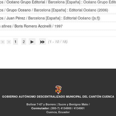
os
/
Océano Grupo Editorial
/ Barcelona [España] : Océano Grupo Edito
os
/
Grupo Oceano
/ Barcelona [España] : Editorial Océano (2006)
os
/
Juan Pérez
/ Barcelona [España] : Editorial Océano ([s.f])
 afines
/
Boris Romero Accinelli
/ 1997
1
2
(1 - 10 / 18)
GOBIERNO AUTÓNOMO DESCENTRALIZADO MUNICIPAL DEL CANTÓN CUENCA
Bolívar 7-67 y Borrero | Sucre y Benigno Malo /
Conmutador:
(593-7) 4134900 / 4134901
Cuenca, Ecuador