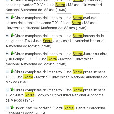
papeles privados T.XIV
/
Justo
Sierra
/ México : Universidad
Nacional Autónoma de México (1949)
Obras completas del maestro Justo
Sierra
evolucion
politica del pueblo mexicano T.XII
/
Juan
Sierra
/ México :
Universidad Nacional Autónoma de México (1948)
Obras completas del maestro Justo
Sierra
historia de la
antiguedad T.X
/
Justo
Sierra
/ México : Universidad Nacional
Autónoma de México (1948)
Obras completas del maestro Justo
Sierra
Juarez su obra
y su tiempo T. XIII
/
Justo
Sierra
/ México : Universidad
Nacional Autónoma de México (1948)
Obras completas del maestro Justo
Sierra
prosa literaria
T.II
/
Justo
Sierra
/ México : Universidad Nacional Autónoma de
México (1948)
Obras completas del maestro Justo
Sierra
prosa literaria
T.IV
/
Justo
Sierra
/ México : Universidad Nacional Autónoma
de México (1948)
Donde esté mi corazón
/
Jordi
Sierra
i Fabra
/ Barcelona
[España] : Edebé (2005)