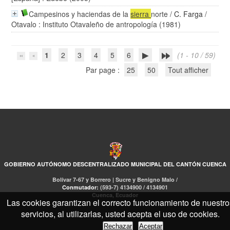
Campesinos y haciendas de la
sierra
norte
/
C. Farga
/
Otavalo : Instituto Otavaleño de antropología (1981)
1
2
3
4
5
6
(1 - 10 / 59)
Par page :
25
50
Tout afficher
GOBIERNO AUTÓNOMO DESCENTRALIZADO MUNICIPAL DEL CANTÓN CUENCA
Bolívar 7-67 y Borrero | Sucre y Benigno Malo /
Conmutador:
(593-7) 4134900 / 4134901
Cuenca, Ecuador
Las cookies garantizan el correcto funcionamiento de nuestro
servicios, al utilizarlas, usted acepta el uso de cookies.
Rechazar
Aceptar