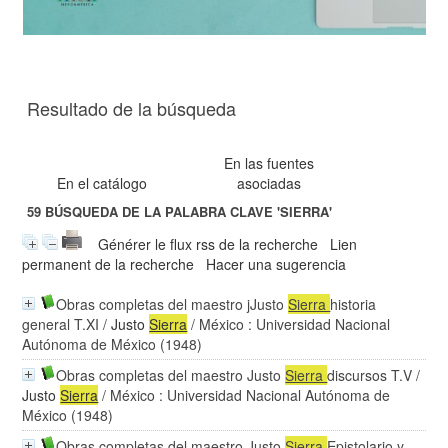
Resultado de la búsqueda
En las fuentes
En el catálogo
asociadas
59
BÚSQUEDA DE LA PALABRA CLAVE
'SIERRA'
Générer le flux rss de la recherche
Lien
permanent de la recherche
Hacer una sugerencia
Obras completas del maestro jJusto
Sierra
historia
general T.XI
/
Justo
Sierra
/ México : Universidad Nacional
Autónoma de México (1948)
Obras completas del maestro Justo
Sierra
discursos T.V
/
Justo
Sierra
/ México : Universidad Nacional Autónoma de
México (1948)
Obras completas del maestro Justo
Sierra
Epistolario y