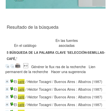
Resultado de la búsqueda
En las fuentes
En el catálogo
asociadas
5
BÚSQUEDA DE LA PALABRA CLAVE
'SELECCIÓN-SEMILLAS-
CAFÉ,'
Générer le flux rss de la recherche
Lien
permanent de la recherche
Hacer una sugerencia
El
café
/
Héctor Tocagni
/ Buenos Aires : Albatros (1987)
El
café
/
Héctor Tocagni
/ Buenos Aires : Albatros (1987)
El
café
/
Héctor Tocagni
/ Buenos Aires : Albatros (1987)
El
café
/
Héctor Tocagni
/ Buenos Aires : Albatros (1987)