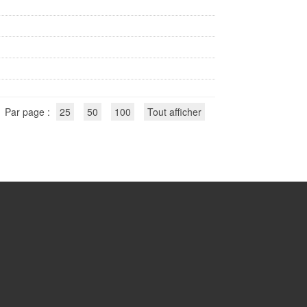
Par page :
25
50
100
Tout afficher