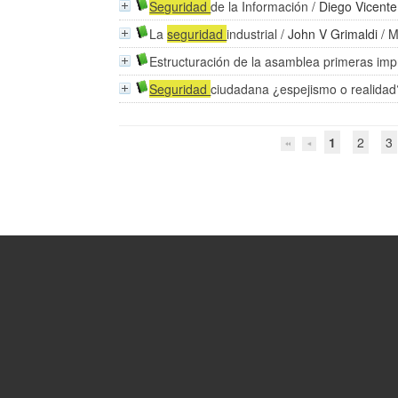
Seguridad
de la Información
/
Diego Vicente
La
seguridad
industrial
/
John V Grimaldi
/ M
Estructuración de la asamblea primeras im
Seguridad
ciudadana ¿espejismo o realidad
1
2
3