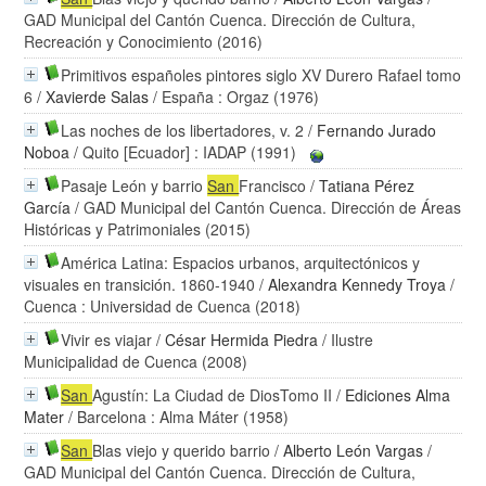
GAD Municipal del Cantón Cuenca. Dirección de Cultura,
Recreación y Conocimiento (2016)
Primitivos españoles pintores siglo XV Durero Rafael tomo
6
/
Xavierde Salas
/ España : Orgaz (1976)
Las noches de los libertadores, v. 2
/
Fernando Jurado
Noboa
/ Quito [Ecuador] : IADAP (1991)
Pasaje León y barrio
San
Francisco
/
Tatiana Pérez
García
/ GAD Municipal del Cantón Cuenca. Dirección de Áreas
Históricas y Patrimoniales (2015)
América Latina: Espacios urbanos, arquitectónicos y
visuales en transición. 1860-1940
/
Alexandra Kennedy Troya
/
Cuenca : Universidad de Cuenca (2018)
Vivir es viajar
/
César Hermida Piedra
/ Ilustre
Municipalidad de Cuenca (2008)
San
Agustín: La Ciudad de DiosTomo II
/
Ediciones Alma
Mater
/ Barcelona : Alma Máter (1958)
San
Blas viejo y querido barrio
/
Alberto León Vargas
/
GAD Municipal del Cantón Cuenca. Dirección de Cultura,