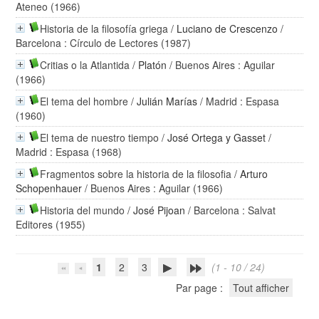
Ateneo (1966)
Historia de la filosofía griega
/
Luciano de Crescenzo
/
Barcelona : Círculo de Lectores (1987)
Critias o la Atlantida
/
Platón
/ Buenos Aires : Aguilar
(1966)
El tema del hombre
/
Julián Marías
/ Madrid : Espasa
(1960)
El tema de nuestro tiempo
/
José Ortega y Gasset
/
Madrid : Espasa (1968)
Fragmentos sobre la historia de la filosofia
/
Arturo
Schopenhauer
/ Buenos Aires : Aguilar (1966)
Historia del mundo
/
José Pijoan
/ Barcelona : Salvat
Editores (1955)
1
2
3
(1 - 10 / 24)
Par page :
Tout afficher