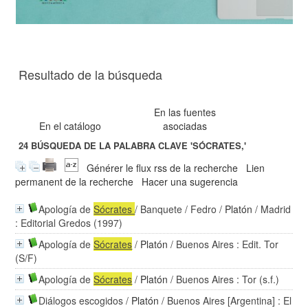
Resultado de la búsqueda
En las fuentes
En el catálogo
asociadas
24
BÚSQUEDA DE LA PALABRA CLAVE
'SÓCRATES,'
Générer le flux rss de la recherche
Lien
permanent de la recherche
Hacer una sugerencia
Apología de
Sócrates
/ Banquete / Fedro
/
Platón
/ Madrid
: Editorial Gredos (1997)
Apología de
Sócrates
/
Platón
/ Buenos Aires : Edit. Tor
(S/F)
Apología de
Sócrates
/
Platón
/ Buenos Aires : Tor (s.f.)
Diálogos escogidos
/
Platón
/ Buenos Aires [Argentina] : El