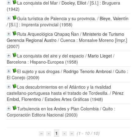
La conquista del Mar
/
Dooley, Elliot
/ [S.l.] : Bruguera
(1942)
Guía turística de Palencia y su provincia.
/
Bleye, Valentín
/ [S.l.] : Imprenta provincial (1958)
Ruta Arqueológica Qhapaq Ñan
/
Ministerio de Turismo
Gerencia Regional Austro
/ Cuenca : Monsalve Moreno [Impr.]
(2007)
La conquista del aire y del espacio
/
Mario Lleget
/
Barcelona : Hispano-Europea (1958)
El sujeto y sus drogas
/
Rodrigo Tenorio Ambrosi
/ Quito :
El Conejo (2009)
Los descubrimientos en el Atlántico y la rivalidad
castellano-portuguesa hasta el tratado de Tordesilla.
/
Pérez
Embid, Florentino
/ Estades Artes Gráficas (1948)
Turbulencia en los Andes y Plan Colombia
/ Quito :
Corporación Editora Nacional (2003)
1
(1 - 10 / 10)