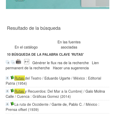
Resultado de la búsqueda
En las fuentes
En el catálogo
asociadas
10
BÚSQUEDA DE LA PALABRA CLAVE
'RUTAS'
Générer le flux rss de la recherche
Lien
permanent de la recherche
Hacer una sugerencia
Rutas
del Teatro
/
Eduardo Ugarte
/ México : Editorial
Patria (1954)
Rutas
y Recuerdos: Del Mar a la Cumbre|
/
Galo Molina
Calle
/ Cuenca : Gráficas Gomez (2014)
La ruta de Occidente
/
Gante de, Pablo C.
/ México :
Prensa offset (1939)