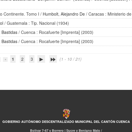
vo Continente. Tomo I
/
Humbolt, Alejandro De
/ Caracas : Ministerio d
ol
/ Guatemala : Tip. Nacional (1934)
t Bastidas
/ Cuenca : Rocafuerte [Imprenta] (2003)
t Bastidas
/ Cuenca : Rocafuerte [Imprenta] (2003)
1
2
3
(1 - 10 / 21)
GOBIERNO AUTÓNOMO DESCENTRALIZADO MUNICIPAL DEL CANTÓN CUENCA
Bolívar 7-67 y Borrero | Sucre y Benigno Malo /