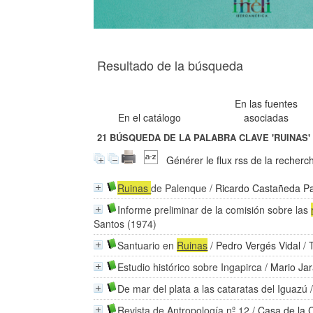
Resultado de la búsqueda
En las fuentes
En el catálogo
asociadas
21
BÚSQUEDA DE LA PALABRA CLAVE
'RUINAS'
Générer le flux rss de la recherc
Ruinas
de Palenque
/
Ricardo Castañeda Pa
Informe preliminar de la comisión sobre las
Santos (1974)
Santuario en
Ruinas
/
Pedro Vergés Vidal
/ 
Estudio histórico sobre Ingapirca
/
Mario Jar
De mar del plata a las cataratas del Iguazú
Revista de Antropología nº 12
/
Casa de la 