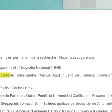
he
Lien permanent de la recherche
Hacer una sugerencia
ganini
/ sl : Tipografía Nacional (1946)
ruinas
de Todos Santos
/
Manuel Agustín Landívar
/ Cuenca : Comisión
Trujillo : Caribe (1957)
amillo Paredes
/ Quito : Pontificia Universidad Católica del Ecuador (1
/
Stegagnini, Tomás
/ [S.l.] : Talleres gráficos de Sebastián de Amorror
Cultura Ecuatoriana "Benjamín Carrión" (Cuenca)
/ Cuenca [Ecuador] : 