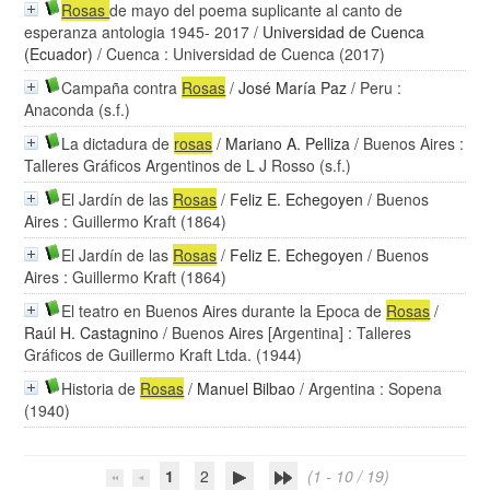
Rosas
de mayo del poema suplicante al canto de
esperanza antologia 1945- 2017
/
Universidad de Cuenca
(Ecuador)
/ Cuenca : Universidad de Cuenca (2017)
Campaña contra
Rosas
/
José María Paz
/ Peru :
Anaconda (s.f.)
La dictadura de
rosas
/
Mariano A. Pelliza
/ Buenos Aires :
Talleres Gráficos Argentinos de L J Rosso (s.f.)
El Jardín de las
Rosas
/
Feliz E. Echegoyen
/ Buenos
Aires : Guillermo Kraft (1864)
El Jardín de las
Rosas
/
Feliz E. Echegoyen
/ Buenos
Aires : Guillermo Kraft (1864)
El teatro en Buenos Aires durante la Epoca de
Rosas
/
Raúl H. Castagnino
/ Buenos Aires [Argentina] : Talleres
Gráficos de Guillermo Kraft Ltda. (1944)
Historia de
Rosas
/
Manuel Bilbao
/ Argentina : Sopena
(1940)
1
2
(1 - 10 / 19)