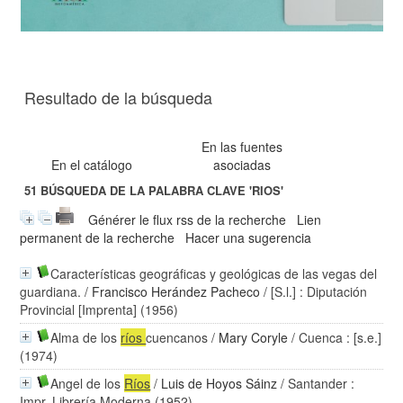
Resultado de la búsqueda
En las fuentes
En el catálogo
asociadas
51
BÚSQUEDA DE LA PALABRA CLAVE
'RIOS'
Générer le flux rss de la recherche
Lien
permanent de la recherche
Hacer una sugerencia
Características geográficas y geológicas de las vegas del
guardiana.
/
Francisco Herández Pacheco
/ [S.l.] : Diputación
Provincial [Imprenta] (1956)
Alma de los
ríos
cuencanos
/
Mary Coryle
/ Cuenca : [s.e.]
(1974)
Angel de los
Ríos
/
Luis de Hoyos Sáinz
/ Santander :
Impr. Librería Moderna (1952)