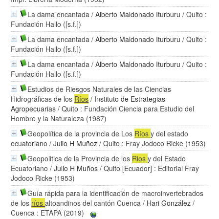
La dama encantada
/
Alberto Maldonado Iturburu
/ Quito :
Fundación Hallo ([s.f.])
La dama encantada
/
Alberto Maldonado Iturburu
/ Quito :
Fundación Hallo ([s.f.])
La dama encantada
/
Alberto Maldonado Iturburu
/ Quito :
Fundación Hallo ([s.f.])
Estudios de Riesgos Naturales de las Ciencias
Hidrográficas de los
Ríos
/
Instituto de Estrategias
Agropecuarias
/ Quito : Fundación Ciencia para Estudio del
Hombre y la Naturaleza (1987)
Geopolítica de la provincia de Los
Ríos
y del estado
ecuatoriano
/
Julio H Muñoz
/ Quito : Fray Jodoco Ricke (1953)
Geopolitica de la Provincia de los
Rios
y del Estado
Ecuatoriano
/
Julio H Muños
/ Quito [Ecuador] : Editorial Fray
Jodoco Ricke (1953)
Guía rápida para la identificación de macroinvertebrados
de los
ríos
altoandinos del cantón Cuenca
/
Hari González
/
Cuenca : ETAPA (2019)