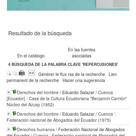
Resultado de la búsqueda
En las fuentes
En el catálogo
asociadas
4
BÚSQUEDA DE LA PALABRA CLAVE
'REPERCUSIONES'
Générer le flux rss de la recherche
Lien
permanent de la recherche
Hacer una sugerencia
Derechos del hombre
/
Eduardo Salazar
/ Cuenca
[Ecuador] : Casa de la Cultura Ecuatoriana "Benjamín Carrión"
Núcleo del Azuay (1952)
Derechos del hombre
/
Eduardo Salazar
/ Cuenca :
Federación nacional de Abogados del Ecuador (1975)
Derechos humanos
/
Federación Nacional de Abogados
del Ecuador
/ Cuenca : Federación nacional de Abogados del