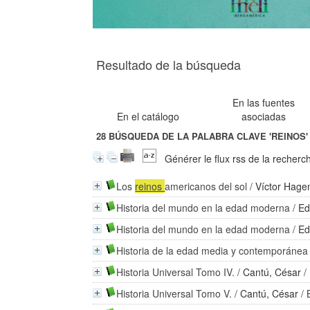
Resultado de la búsqueda
En las fuentes
En el catálogo
asociadas
28
BÚSQUEDA DE LA PALABRA CLAVE
'REINOS'
Générer le flux rss de la recherc
Los
reinos
americanos del sol
/
Víctor Hage
Historia del mundo en la edad moderna
/
Ed
Historia del mundo en la edad moderna
/
Ed
Historia de la edad media y contemporánea
Historia Universal Tomo IV.
/
Cantú, César
/
Historia Universal Tomo V.
/
Cantú, César
/ 