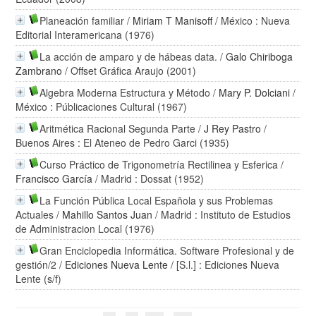
Planeación familiar
/
Miriam T Manisoff
/ México : Nueva
Editorial Interamericana (1976)
La acción de amparo y de hábeas data.
/
Galo Chiriboga
Zambrano
/ Offset Gráfica Araujo (2001)
Algebra Moderna Estructura y Método
/
Mary P. Dolciani
/
México : Públicaciones Cultural (1967)
Aritmética Racional Segunda Parte
/
J Rey Pastro
/
Buenos Aires : El Ateneo de Pedro Garci (1935)
Curso Práctico de Trigonometría Rectilinea y Esferica
/
Francisco García
/ Madrid : Dossat (1952)
La Función Pública Local Española y sus Problemas
Actuales
/
Mahillo Santos Juan
/ Madrid : Instituto de Estudios
de Administracion Local (1976)
Gran Enciclopedia Informática. Software Profesional y de
gestión/2
/
Ediciones Nueva Lente
/ [S.l.] : Ediciones Nueva
Lente (s/f)