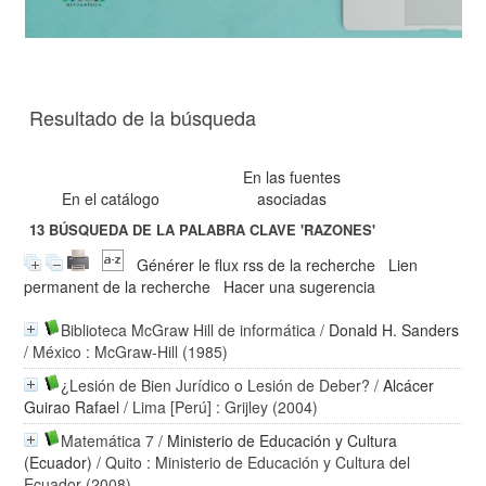
Resultado de la búsqueda
En las fuentes
En el catálogo
asociadas
13
BÚSQUEDA DE LA PALABRA CLAVE
'RAZONES'
Générer le flux rss de la recherche
Lien
permanent de la recherche
Hacer una sugerencia
Biblioteca McGraw Hill de informática
/
Donald H. Sanders
/ México : McGraw-Hill (1985)
¿Lesión de Bien Jurídico o Lesión de Deber?
/
Alcácer
Guirao Rafael
/ Lima [Perú] : Grijley (2004)
Matemática 7
/
Ministerio de Educación y Cultura
(Ecuador)
/ Quito : Ministerio de Educación y Cultura del
Ecuador (2008)