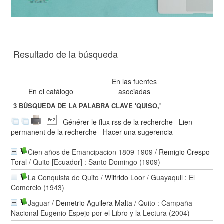
Resultado de la búsqueda
En las fuentes
En el catálogo
asociadas
3
BÚSQUEDA DE LA PALABRA CLAVE
'QUISO,'
Générer le flux rss de la recherche
Lien
permanent de la recherche
Hacer una sugerencia
Cien años de Emancipacion 1809-1909
/
Remigio Crespo
Toral
/ Quito [Ecuador] : Santo Domingo (1909)
La Conquista de Quito
/
Wilfrido Loor
/ Guayaquil : El
Comercio (1943)
Jaguar
/
Demetrio Aguilera Malta
/ Quito : Campaña
Nacional Eugenio Espejo por el Libro y la Lectura (2004)