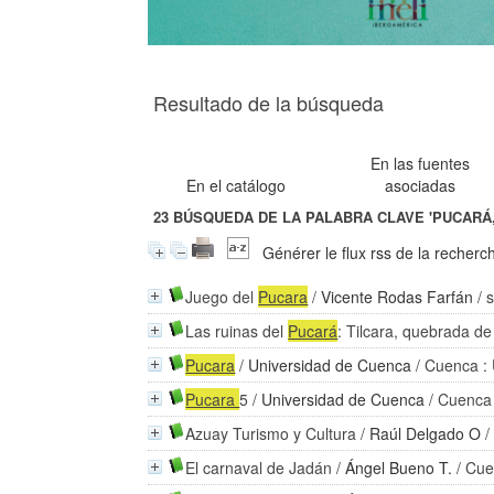
Resultado de la búsqueda
En las fuentes
En el catálogo
asociadas
23
BÚSQUEDA DE LA PALABRA CLAVE
'PUCARÁ,
Générer le flux rss de la recherc
Juego del
Pucara
/
Vicente Rodas Farfán
/ 
Las ruinas del
Pucará
: Tilcara, quebrada 
Pucara
/
Universidad de Cuenca
/ Cuenca :
Pucara
5
/
Universidad de Cuenca
/ Cuenca 
Azuay Turismo y Cultura
/
Raúl Delgado O
/
El carnaval de Jadán
/
Ángel Bueno T.
/ Cue