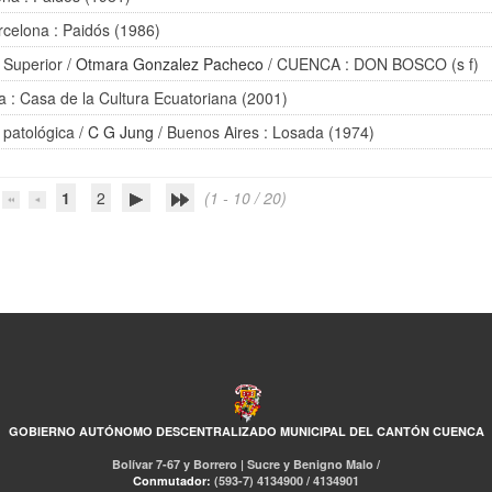
rcelona : Paidós (1986)
 Superior
/
Otmara Gonzalez Pacheco
/ CUENCA : DON BOSCO (s f)
a : Casa de la Cultura Ecuatoriana (2001)
 patológica
/
C G Jung
/ Buenos Aires : Losada (1974)
1
2
(1 - 10 / 20)
GOBIERNO AUTÓNOMO DESCENTRALIZADO MUNICIPAL DEL CANTÓN CUENCA
Bolívar 7-67 y Borrero | Sucre y Benigno Malo /
Conmutador:
(593-7) 4134900 / 4134901