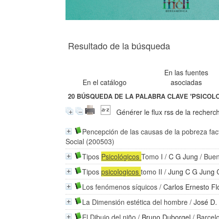
Resultado de la búsqueda
En las fuentes
En el catálogo
asociadas
20
BÚSQUEDA DE LA PALABRA CLAVE
'PSICOL
Générer le flux rss de la recherc
Pencepción de las causas de la pobreza fa
Social (200503)
Tipos
Psicológicos
Tomo I
/
C G Jung
/ Buen
Tipos
psicologicos
tomo II
/
Jung C G Jung 
Los fenómenos síquicos
/
Carlos Ernesto Fl
La Dimensión estética del hombre
/
José D.
El Dibujo del niño
/
Bruno Duborgel
/ Barcel