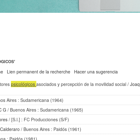
OGICOS'
he
Lien permanent de la recherche
Hacer una sugerencia
ctores
psicológicos
asociados y percepción de la movilidad social
/
Joaq
os Aires : Sudamericana (1964)
C G
/ Buenos Aires : Sudamericana (1965)
ores
/ [S.l.] : FC Producciones (S/F)
 Calderaro
/ Buenos Aires : Paidós (1961)
ona : Paidós (1981)