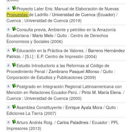
Proyecto Later Eris: Manual de Elaboración de Nuevas
Propuestas
de Ladrillo
/
Universidad de Cuenca (Ecuador)
/
Cuenca : Universidad de Cuenca (2019)
Consulta previa, Ambiente y petróleo en la Amazonía
Ecuatoriana
/
Mario Melo
/ Quito : Centro de Derechos
Economicos y Sociales (2006)
Educación en la Práctica de Valores.
/
Barreno Hernández
Patricio.
/ [S.l.] : E.P. Centro de Impresión (2004)
Estudio Introductorio a las Reformas al Código de
Procedimiento Penal
/
Zambrano Pasquel Alfonso
/ Quito :
Corporación de Estudios y Publicaciones (2009)
Postgrado en Integración Regional Latinoamericana con
Mención en Relaciones Ecuador-Perú.
/
Pinto M. María Elena.
/
Cuenca : Universidad de Cuenca (2000)
Asamblea Constituyente
/
Enrique Ayala Mora
/ Quito :
Ediciones La Tierra (2007)
Arturo Andrés Roig.
/
Carlos Paladines
/ Ecuador : PPL
Impresores (2013)