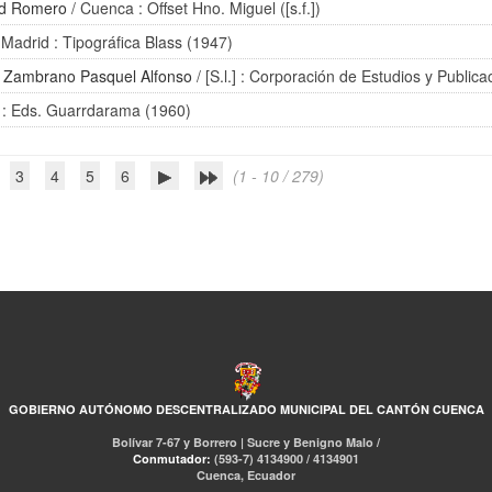
ad Romero
/ Cuenca : Offset Hno. Miguel ([s.f.])
 Madrid : Tipográfica Blass (1947)
/
Zambrano Pasquel Alfonso
/ [S.l.] : Corporación de Estudios y Public
 : Eds. Guarrdarama (1960)
3
4
5
6
(1 - 10 / 279)
GOBIERNO AUTÓNOMO DESCENTRALIZADO MUNICIPAL DEL CANTÓN CUENCA
Bolívar 7-67 y Borrero | Sucre y Benigno Malo /
Conmutador:
(593-7) 4134900 / 4134901
Cuenca, Ecuador