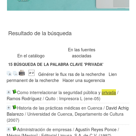
Resultado de la búsqueda
En las fuentes
En el catálogo
asociadas
15
BÚSQUEDA DE LA PALABRA CLAVE
'PRIVADA'
Générer le flux rss de la recherche
Lien
permanent de la recherche
Hacer una sugerencia
Como interrelacionar la seguridad pública y
privada
/
Ramos Rodríguez
/ Quito : Impresora L (ene-05)
Historia de las prácticas médicas en Cuenca
/
David Achig
Balarezo
/ Universidad de Cuenca, Departamento de Cultura
(2007)
Administración de empresas
/
Agustín Reyes Ponce
/
México [Mexico] : Editorial Limusa, S.A. de C.V. (1997)