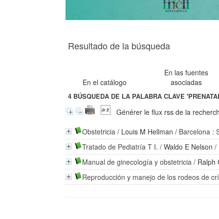
Resultado de la búsqueda
En las fuentes
En el catálogo
asociadas
4
BÚSQUEDA DE LA PALABRA CLAVE
'PRENATA
Générer le flux rss de la recherc
Obstetricia
/
Louis M Hellman
/ Barcelona : 
Tratado de Pediatría T I.
/
Waldo E Nelson
/
Manual de ginecología y obstetricia
/
Ralph
Reproducción y manejo de los rodeos de cr