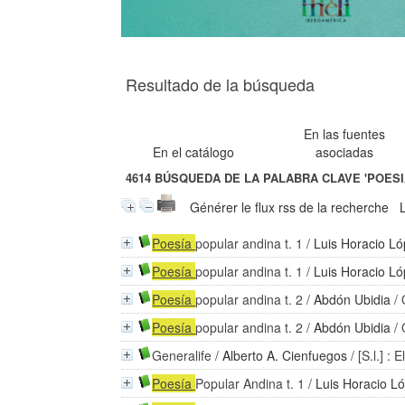
Resultado de la búsqueda
En las fuentes
En el catálogo
asociadas
4614
BÚSQUEDA DE LA PALABRA CLAVE
'POESI
Générer le flux rss de la recherche
Poesía
popular andina t. 1
/
Luis Horacio L
Poesía
popular andina t. 1
/
Luis Horacio L
Poesía
popular andina t. 2
/
Abdón Ubidia
/ 
Poesía
popular andina t. 2
/
Abdón Ubidia
/ 
Generalife
/
Alberto A. Cienfuegos
/ [S.l.] :
Poesía
Popular Andina t. 1
/
Luis Horacio 