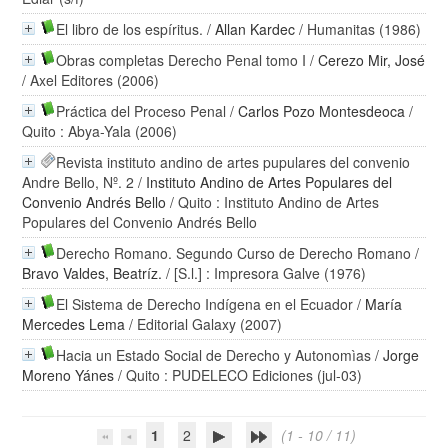
El libro de los espíritus.
/
Allan Kardec
/ Humanitas (1986)
Obras completas Derecho Penal tomo I
/
Cerezo Mir, José
/ Axel Editores (2006)
Práctica del Proceso Penal
/
Carlos Pozo Montesdeoca
/
Quito : Abya-Yala (2006)
Revista instituto andino de artes pupulares del convenio
Andre Bello, Nº. 2
/
Instituto Andino de Artes Populares del
Convenio Andrés Bello
/ Quito : Instituto Andino de Artes
Populares del Convenio Andrés Bello
Derecho Romano. Segundo Curso de Derecho Romano
/
Bravo Valdes, Beatríz.
/ [S.l.] : Impresora Galve (1976)
El Sistema de Derecho Indígena en el Ecuador
/
María
Mercedes Lema
/ Editorial Galaxy (2007)
Hacia un Estado Social de Derecho y Autonomìas
/
Jorge
Moreno Yánes
/ Quito : PUDELECO Ediciones (jul-03)
1
2
(1 - 10 / 11)