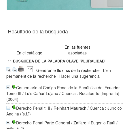
Resultado de la búsqueda
En las fuentes
En el catálogo
asociadas
11
BÚSQUEDA DE LA PALABRA CLAVE
'PLURALIDAD'
Générer le flux rss de la recherche
Lien
permanent de la recherche
Hacer una sugerencia
Comentario al Código Penal de la República del Ecuador
Tomo III
/
Luis Cañar Lojano
/ Cuenca : Rocafuerte [Imprenta]
(2004)
Derecho Penal t. II
/
Reinhart Maurach
/ Cuenca : Jurídico
Andina ([s.f.])
Derecho Penal Parte General
/
Zaffaroni Eugenio Raúl
/
Ediar (s/f)