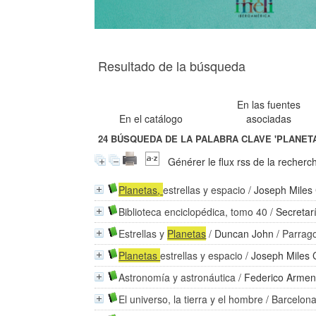
Resultado de la búsqueda
En las fuentes
En el catálogo
asociadas
24
BÚSQUEDA DE LA PALABRA CLAVE
'PLANETA
Générer le flux rss de la recherc
Planetas
,
estrellas y espacio
/
Joseph Miles
Biblioteca enciclopédica, tomo 40
/
Secretar
Estrellas y
Planetas
/
Duncan John
/ Parrag
Planetas
estrellas y espacio
/
Joseph Miles 
Astronomía y astronáutica
/
Federico Armen
El universo, la tierra y el hombre
/ Barcelon