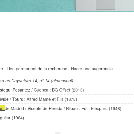
he
Lien permanent de la recherche
Hacer una sugerencia
ora
en Coyuntura 14, n° 14 (bimensual)
stegui Pesantez
/ Cuenca : BG Offset (2013)
uvide
/ Tours : Alfred Mame et Fils (1878)
dad
de Madrid
/
Vicente de Pereda
/ Bilbao : Edit. Eléxpuru (1946)
guilar (1964)