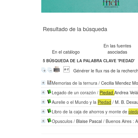
Resultado de la búsqueda
En las fuentes
En el catálogo
asociadas
5
BÚSQUEDA DE LA PALABRA CLAVE
'PIEDAD'
Générer le flux rss de la recherc
Memorias de la ternura
/
Cecilia Mendez M
Legado de un corazón
/
Piedad
Andrea Velá
Aurelie o el Mundo y la
Piedad
/
M. B. Dexa
Libro de la caja de ahorros y monte de
pie
Opusculos
/
Blaise Pascal
/ Buenos Aires : A