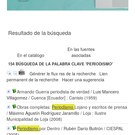
Resultado de la búsqueda
En las fuentes
En el catálogo
asociadas
154
BÚSQUEDA DE LA PALABRA CLAVE
'PERIODISMO'
Générer le flux rss de la recherche
Lien
permanent de la recherche
Hacer una sugerencia
Armando Guerra periodista de verdad
/
Luis Mancero
Villagomez
/ Cuenca [Ecuador] : Canisio (1959)
Obras completas:
Periodismo
Lojano y escritos de prensa
/
Máximo Agustín Rodríguez Jaramillo
/ Loja : Ilustre
Municipalidad de Loja (2008)
Periodismo
por Dentro
/
Rubén Darío Buitrón
/ CIESPAL
(2005)