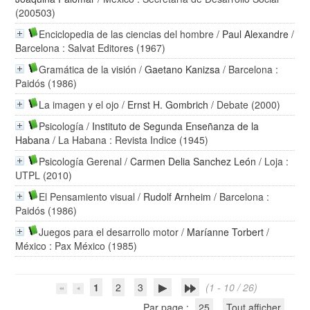
(200503)
Enciclopedia de las ciencias del hombre
/
Paul Alexandre
/
Barcelona : Salvat Editores (1967)
Gramática de la visión
/
Gaetano Kanizsa
/ Barcelona :
Paidós (1986)
La imagen y el ojo
/
Ernst H. Gombrich
/ Debate (2000)
Psicología
/
Instituto de Segunda Enseñanza de la
Habana
/ La Habana : Revista Indice (1945)
Psicología Gerenal
/
Carmen Delia Sanchez León
/ Loja :
UTPL (2010)
El Pensamiento visual
/
Rudolf Arnheim
/ Barcelona :
Paidós (1986)
Juegos para el desarrollo motor
/
Maríanne Torbert
/
México : Pax México (1985)
1
2
3
(1 - 10 / 26)
Par page :
25
Tout afficher