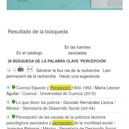
Resultado de la búsqueda
En las fuentes
En el catálogo
asociadas
26
BÚSQUEDA DE LA PALABRA CLAVE
'PERCEPCIÓN'
Générer le flux rss de la recherche
Lien
permanent de la recherche
Hacer una sugerencia
Cuenca Espacio y
Percepción
1900-1950
/
María Leonor
Aguilar
/ Cuenca : Universidad de Cuenca (2015)
Lo que dicen los pobres
/
Gonzalo Hernández Licona
/
México : Secretaría de Desarrollo Social (oct-04)
Pencepción de las causas de la pobreza factores
psicológicos asociados y
percepción
de la movilidad social
/
Joaquina Palomar
/ México : Secretaría de Desarrollo Social