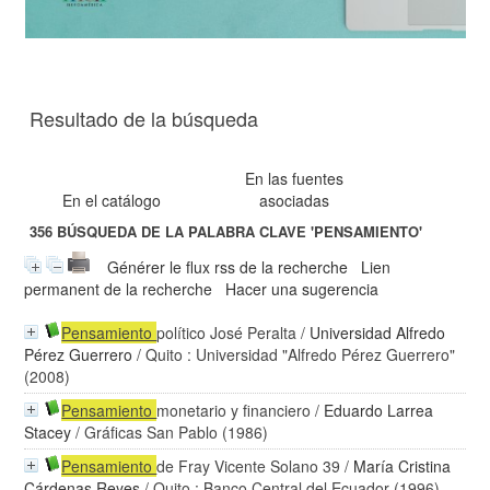
Resultado de la búsqueda
En las fuentes
En el catálogo
asociadas
356
BÚSQUEDA DE LA PALABRA CLAVE
'PENSAMIENTO'
Générer le flux rss de la recherche
Lien
permanent de la recherche
Hacer una sugerencia
Pensamiento
político José Peralta
/
Universidad Alfredo
Pérez Guerrero
/ Quito : Universidad "Alfredo Pérez Guerrero"
(2008)
Pensamiento
monetario y financiero
/
Eduardo Larrea
Stacey
/ Gráficas San Pablo (1986)
Pensamiento
de Fray Vicente Solano 39
/
María Cristina
Cárdenas Reyes
/ Quito : Banco Central del Ecuador (1996)