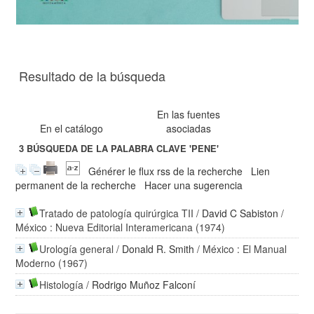
Resultado de la búsqueda
En las fuentes
En el catálogo
asociadas
3
BÚSQUEDA DE LA PALABRA CLAVE
'PENE'
Générer le flux rss de la recherche
Lien
permanent de la recherche
Hacer una sugerencia
Tratado de patología quirúrgica TII
/
David C Sabiston
/
México : Nueva Editorial Interamericana (1974)
Urología general
/
Donald R. Smith
/ México : El Manual
Moderno (1967)
Histología
/
Rodrigo Muñoz Falconí