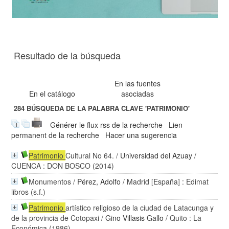
Resultado de la búsqueda
En las fuentes
En el catálogo
asociadas
284
BÚSQUEDA DE LA PALABRA CLAVE
'PATRIMONIO'
Générer le flux rss de la recherche
Lien
permanent de la recherche
Hacer una sugerencia
Patrimonio
Cultural No 64.
/
Universidad del Azuay
/
CUENCA : DON BOSCO (2014)
Monumentos
/
Pérez, Adolfo
/ Madrid [España] : Edimat
libros (s.f.)
Patrimonio
artístico religioso de la ciudad de Latacunga y
de la provincia de Cotopaxi
/
Gino Villasis Gallo
/ Quito : La
Económica (1986)