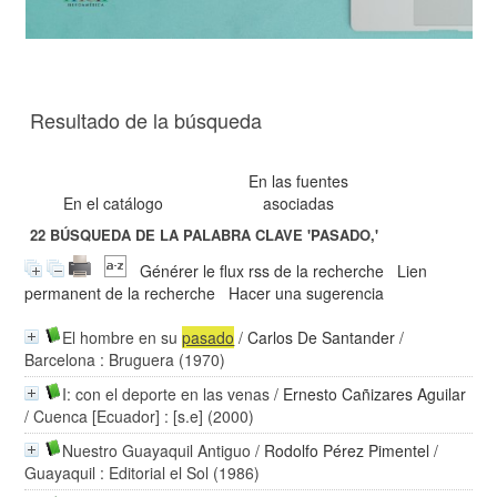
Resultado de la búsqueda
En las fuentes
En el catálogo
asociadas
22
BÚSQUEDA DE LA PALABRA CLAVE
'PASADO,'
Générer le flux rss de la recherche
Lien
permanent de la recherche
Hacer una sugerencia
El hombre en su
pasado
/
Carlos De Santander
/
Barcelona : Bruguera (1970)
I: con el deporte en las venas
/
Ernesto Cañizares Aguilar
/ Cuenca [Ecuador] : [s.e] (2000)
Nuestro Guayaquil Antiguo
/
Rodolfo Pérez Pimentel
/
Guayaquil : Editorial el Sol (1986)