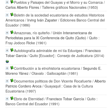
Pueblos y Paisajes del Guayas y el Morro y su Comarca
/
Carlos Alberto Flores
/ Talleres gráficos Nacionales (1953)
Boletin de la sociedad ecuatoriana de estudios Historicos
Americanos
/
Irving Iván Zapater
/ Ediciones Banco Central del
Ecuador (1986)
Amazonas, río quiteño
/
Unión Interamericana de
Periodistas para la XI Conferencia de Quito (Qutio)
/ Quito :
Fray Jodoco Ricke (1961)
Autobiografía admirable de mi tía Eduviges
/
Francisco
Tobar García
/ Quito [Ecuador] : Consejo de Judicatura (2014)
Contribución a la etnohistoria ecuatoriana
/
Segundo E.
Moreno Yánez
/ Otavalo : Gallocapitán (1981)
Documentos politicos de Don Vicente Rocafuerte
/
Alberto
Patricio Cordero Aroca
/ Guayaquil : Casa de la Cultura
Ecuatoriana (1997)
Ebrio de Eternidad
/
Francisco Tobar García
/ Quito :
Banco Central del Ecuador (1991)