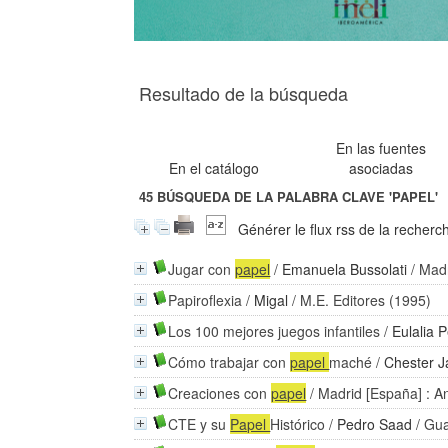
Resultado de la búsqueda
En las fuentes
En el catálogo
asociadas
45
BÚSQUEDA DE LA PALABRA CLAVE
'PAPEL'
Générer le flux rss de la recherc
Jugar con
papel
/
Emanuela Bussolati
/ Mad
Papiroflexia
/
Migal
/ M.E. Editores (1995)
Los 100 mejores juegos infantiles
/
Eulalia 
Cómo trabajar con
papel
maché
/
Chester J
Creaciones con
papel
/ Madrid [España] : A
CTE y su
Papel
Histórico
/
Pedro Saad
/ Gua