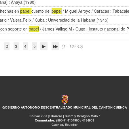
aña] : Anaya (1980)
e hechas en
papel
cuento del
papel
/
Miguel Arroyo
/ Caracas : Tabacaler
rario
/
Valera,Felix
/ Cuba : Universidad de la Habana (1945)
 con soporte en
papel
/
James Vallejo M
/ Quito : Instituto nacional de 
2
3
4
5
(1 - 10 / 45)
GOBIERNO AUTÓNOMO DESCENTRALIZADO MUNICIPAL DEL CANTÓN CUENCA
Bolívar 7-67 y Borrero | Sucre y Benigno Malo /
Conmutador:
(593-7) 4134900 / 4134901
Cuenca, Ecuador