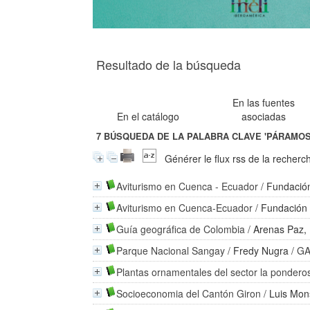
Resultado de la búsqueda
En las fuentes
En el catálogo
asociadas
7
BÚSQUEDA DE LA PALABRA CLAVE
'PÁRAMOS
Générer le flux rss de la recherc
Aviturismo en Cuenca - Ecuador
/
Fundació
Aviturismo en Cuenca-Ecuador
/
Fundación 
Guía geográfica de Colombia
/
Arenas Paz, 
Parque Nacional Sangay
/
Fredy Nugra
/ GA
Plantas ornamentales del sector la ponder
Socioeconomia del Cantón Giron
/
Luis Mon