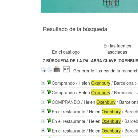
Resultado de la búsqueda
En las fuentes
En el catálogo
asociadas
7
BÚSQUEDA DE LA PALABRA CLAVE
'OXENBUR
Générer le flux rss de la recherc
Comprando
/
Helen
Oxenbury
/ Barcelona :
Comprando
/
Helen
Oxenbury
/ Barcelona :
COMPRANDO
/
Helen
Oxenbury
/ Barcelon
En el restaurante
/
Helen
Oxenbury
/ Barcel
En el restaurante
/
Helen
Oxenbury
/ Barcel
En el restaurante
/
Helen
Oxenbury
/ Barcel