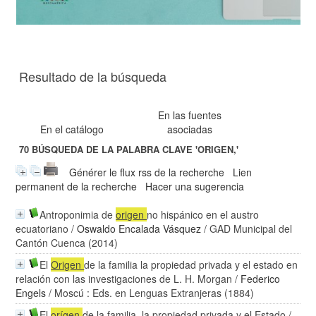
Resultado de la búsqueda
En las fuentes
En el catálogo
asociadas
70
BÚSQUEDA DE LA PALABRA CLAVE
'ORIGEN,'
Générer le flux rss de la recherche
Lien
permanent de la recherche
Hacer una sugerencia
Antroponimia de
origen
no hispánico en el austro
ecuatoriano
/
Oswaldo Encalada Vásquez
/ GAD Municipal del
Cantón Cuenca (2014)
El
Origen
de la familia la propiedad privada y el estado en
relación con las investigaciones de L. H. Morgan
/
Federico
Engels
/ Moscú : Eds. en Lenguas Extranjeras (1884)
El
orígen
de la familia, la propiedad privada y el Estado
/