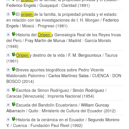
Federico Engels
/ Guayaquil : Claridad (1891)
El
orígen
de la familia, la propiedad privada y el estado:
en relación con las investigaciones de I. H. Morgan
/
Federico
Engels
/ Moscú : Progreso (1981)
Historia del
Origen
y Genealogía Real de los Reyes Incas
del Perú
/
Fray Martín de Murua
/ Madrid : García Morato
(1946)
Origen
y destino de la vida
/
F. M. Bergounioux
/ Taurus
(1961)
Breves apuntes biográficos sobre Pedro Vicente
Maldonado Palomino
/
Carlos Martínez Salas
/ CUENCA : DON
BOSCO (2014)
Escritos de Simon Rodríguez
/
Simón Rodríguez
/
Caracas [Venezuela] : Imprenta Nacional (1954)
Escuela del Bandolín Ecuatoriano
/
William Guncay
Albarracín
/ Quito : Ministerio de Cultura del Ecuador (2012)
Historia de la cerámica en el Ecuador
/
Segundo Moreno
Y.
/ Cuenca : Fundación Paul Rivet (1992)