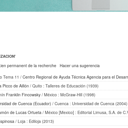
IZACION'
Lien permanent de la recherche
Hacer una sugerencia
ipo Tema 11
/
Centro Regional de Ayuda Técnica Agencia para el Desarro
a Picco de Aillón
/ Quito : Talleres de Educación (1939)
ín Franklin Fincowsky
/ México : McGraw-Hill (1998)
rsidad de Cuenca (Ecuador)
/ Cuenca : Universidad de Cuenca (2004)
món de Lucas Ortueta
/ México [Mexico] : Editorial Limusa, S.A. de C.
Espinosa
/ Loja : Ediloja (2013)