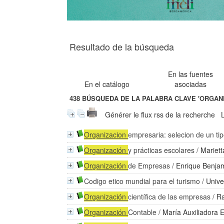
Resultado de la búsqueda
En las fuentes
En el catálogo
asociadas
438
BÚSQUEDA DE LA PALABRA CLAVE
'ORGAN
Générer le flux rss de la recherche
Organizacion
empresaria: selecion de un t
Organización
y prácticas escolares
/
Mariett
Organización
de Empresas
/
Enrique Benjam
Codigo etico mundial para el turismo
/
Unive
Organización
científica de las empresas
/
Ra
Organización
Contable
/
María Auxiliadora 