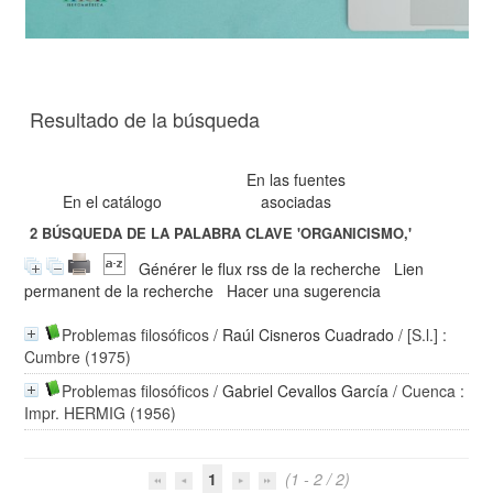
Resultado de la búsqueda
En las fuentes
En el catálogo
asociadas
2
BÚSQUEDA DE LA PALABRA CLAVE
'ORGANICISMO,'
Générer le flux rss de la recherche
Lien
permanent de la recherche
Hacer una sugerencia
Problemas filosóficos
/
Raúl Cisneros Cuadrado
/ [S.l.] :
Cumbre (1975)
Problemas filosóficos
/
Gabriel Cevallos García
/ Cuenca :
Impr. HERMIG (1956)
1
(1 - 2 / 2)