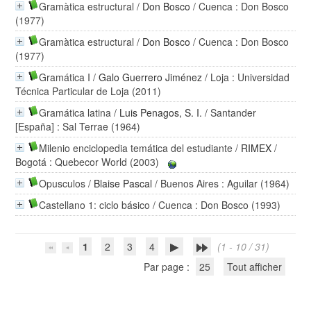
Gramàtica estructural
/
Don Bosco
/ Cuenca : Don Bosco
(1977)
Gramàtica estructural
/
Don Bosco
/ Cuenca : Don Bosco
(1977)
Gramática I
/
Galo Guerrero Jiménez
/ Loja : Universidad
Técnica Particular de Loja (2011)
Gramática latina
/
Luis Penagos, S. I.
/ Santander
[España] : Sal Terrae (1964)
Milenio enciclopedia temática del estudiante
/
RIMEX
/
Bogotá : Quebecor World (2003)
Opusculos
/
Blaise Pascal
/ Buenos Aires : Aguilar (1964)
Castellano 1: ciclo básico
/ Cuenca : Don Bosco (1993)
1
2
3
4
(1 - 10 / 31)
Par page :
25
Tout afficher