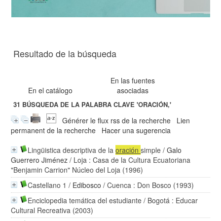
Resultado de la búsqueda
En las fuentes
En el catálogo
asociadas
31
BÚSQUEDA DE LA PALABRA CLAVE
'ORACIÓN,'
Générer le flux rss de la recherche
Lien
permanent de la recherche
Hacer una sugerencia
Lingüistica descriptiva de la
oración
simple
/
Galo
Guerrero Jiménez
/ Loja : Casa de la Cultura Ecuatoriana
"Benjamin Carrion" Núcleo del Loja (1996)
Castellano 1
/
Edibosco
/ Cuenca : Don Bosco (1993)
Enciclopedia temática del estudiante
/ Bogotá : Educar
Cultural Recreativa (2003)