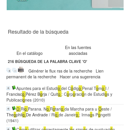
Resultado de la búsqueda
En las fuentes
En el catálogo
asociadas
216
BÚSQUEDA DE LA PALABRA CLAVE
'O'
Générer le flux rss de la recherche
Lien
permanent de la recherche
Hacer una sugerencia
Apuntes para el Estudi
o
del C
ó
dig
o
Penal T
o
m
o
I
/
Francisc
o
Pérez B
o
rja
/ Quit
o
: C
o
rp
o
raci
ó
n de Estudi
o
s y
Publicaci
o
nes (2010)
O
Ri
o
Parana. N
o
R
o
tari
o
da Marcha para u
O
este
/
The
o
phil
o
De Andrade
/ Ri
o
de Janeir
o
: Irma
o
s P
o
ngetti
(1941)
C
o
m
o
utilizar c
o
rrectamente l
o
s sign
o
s de puntuaci
ó
n