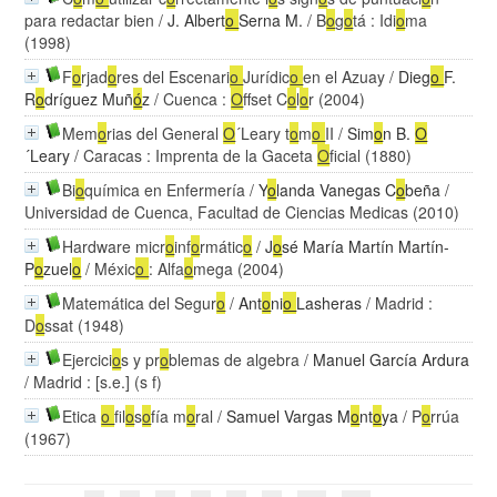
para redactar bien
/
J. Albert
o
Serna M.
/ B
o
g
o
tá : Idi
o
ma
(1998)
F
o
rjad
o
res del Escenari
o
Jurídic
o
en el Azuay
/
Dieg
o
F.
R
o
dríguez Muñ
ó
z
/ Cuenca :
O
ffset C
o
l
o
r (2004)
Mem
o
rias del General
O
´Leary t
o
m
o
II
/
Sim
o
n B.
O
´Leary
/ Caracas : Imprenta de la Gaceta
O
ficial (1880)
Bi
o
química en Enfermería
/
Y
o
landa Vanegas C
o
beña
/
Universidad de Cuenca, Facultad de Ciencias Medicas (2010)
Hardware micr
o
inf
o
rmátic
o
/
J
o
sé María Martín Martín-
P
o
zuel
o
/ Méxic
o
: Alfa
o
mega (2004)
Matemática del Segur
o
/
Ant
o
ni
o
Lasheras
/ Madrid :
D
o
ssat (1948)
Ejercici
o
s y pr
o
blemas de algebra
/
Manuel García Ardura
/ Madrid : [s.e.] (s f)
Etica
o
fil
o
s
o
fía m
o
ral
/
Samuel Vargas M
o
nt
o
ya
/ P
o
rrúa
(1967)