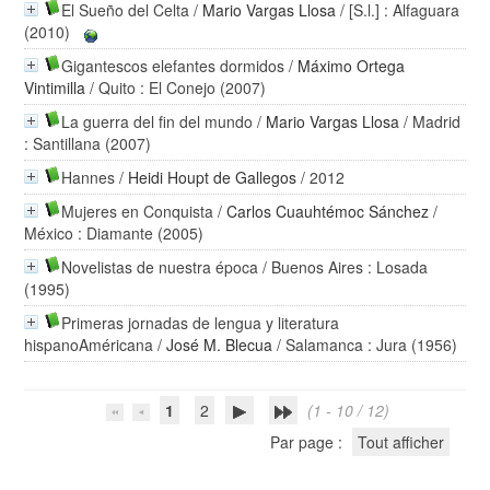
El Sueño del Celta
/
Mario Vargas Llosa
/ [S.l.] : Alfaguara
(2010)
Gigantescos elefantes dormidos
/
Máximo Ortega
Vintimilla
/ Quito : El Conejo (2007)
La guerra del fin del mundo
/
Mario Vargas Llosa
/ Madrid
: Santillana (2007)
Hannes
/
Heidi Houpt de Gallegos
/ 2012
Mujeres en Conquista
/
Carlos Cuauhtémoc Sánchez
/
México : Diamante (2005)
Novelistas de nuestra época
/ Buenos Aires : Losada
(1995)
Primeras jornadas de lengua y literatura
hispanoAméricana
/
José M. Blecua
/ Salamanca : Jura (1956)
1
2
(1 - 10 / 12)
Par page :
Tout afficher