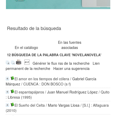
Resultado de la búsqueda
En las fuentes
En el catálogo
asociadas
12
BÚSQUEDA DE LA PALABRA CLAVE
'NOVELANOVELA'
Générer le flux rss de la recherche
Lien
permanent de la recherche
Hacer una sugerencia
El amor en los tiempos del cólera
/
Gabriel García
Márquez
/ CUENCA : DON BOSCO (s f)
El espantapájaros
/
Juan Manuel Rodríguez López
/ Quito
: Libresa (1995)
El Sueño del Celta
/
Mario Vargas Llosa
/ [S.l.] : Alfaguara
(2010)