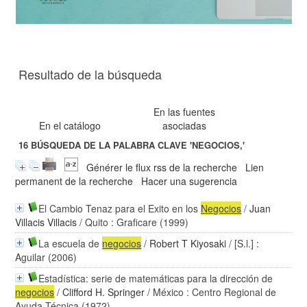
Resultado de la búsqueda
En las fuentes
En el catálogo
asociadas
16
BÚSQUEDA DE LA PALABRA CLAVE
'NEGOCIOS,'
Générer le flux rss de la recherche
Lien
permanent de la recherche
Hacer una sugerencia
El Cambio Tenaz para el Exito en los
Negocios
/
Juan
Villacis Villacis
/ Quito : Graficare (1999)
La escuela de
negocios
/
Robert T Kiyosaki
/ [S.l.] :
Aguilar (2006)
Estadística: serie de matemáticas para la dirección de
negocios
/
Clifford H. Springer
/ México : Centro Regional de
Ayuda Técnica (1972)