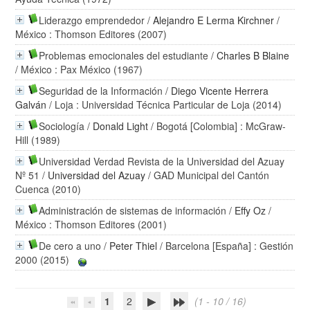
Liderazgo emprendedor
/
Alejandro E Lerma Kirchner
/
México : Thomson Editores (2007)
Problemas emocionales del estudiante
/
Charles B Blaine
/ México : Pax México (1967)
Seguridad de la Información
/
Diego Vicente Herrera
Galván
/ Loja : Universidad Técnica Particular de Loja (2014)
Sociología
/
Donald Light
/ Bogotá [Colombia] : McGraw-
Hill (1989)
Universidad Verdad Revista de la Universidad del Azuay
Nº 51
/
Universidad del Azuay
/ GAD Municipal del Cantón
Cuenca (2010)
Administración de sistemas de información
/
Effy Oz
/
México : Thomson Editores (2001)
De cero a uno
/
Peter Thiel
/ Barcelona [España] : Gestión
2000 (2015)
1
2
(1 - 10 / 16)