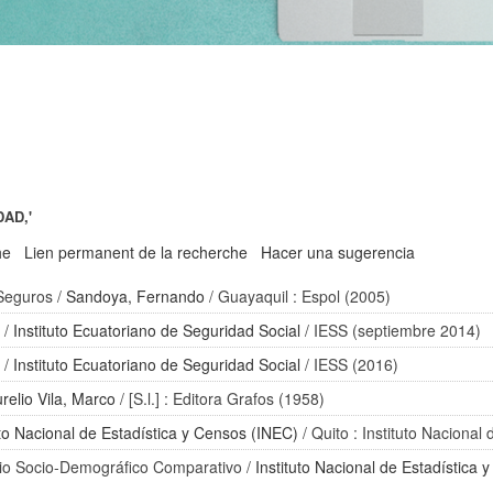
DAD,'
he
Lien permanent de la recherche
Hacer una sugerencia
 Seguros
/
Sandoya, Fernando
/ Guayaquil : Espol (2005)
2
/
Instituto Ecuatoriano de Seguridad Social
/ IESS (septiembre 2014)
2
/
Instituto Ecuatoriano de Seguridad Social
/ IESS (2016)
relio Vila, Marco
/ [S.l.] : Editora Grafos (1958)
uto Nacional de Estadística y Censos (INEC)
/ Quito : Instituto Nacional
udio Socio-Demográfico Comparativo
/
Instituto Nacional de Estadística