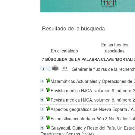
Resultado de la búsqueda
En las fuentes
En el catálogo
asociadas
7
BÚSQUEDA DE LA PALABRA CLAVE
'MORTALI
Générer le flux rss de la recherc
Matemáticas Actuariales y Operaciones de
Revista médica HJCA. volumen 6. número 
Revista médica HJCA. volumen 8. número 
Aspectos geográficos de Nueva Esparta
/
Au
Estadística ecuatoriana Año 3 No. 5
/
Instit
Guayaquil, Quito y Resto del País. Un Est
Estadística y Censos (1994)