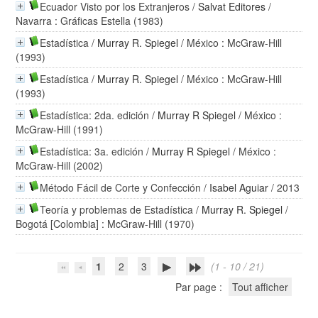
Ecuador Visto por los Extranjeros
/
Salvat Editores
/
Navarra : Gráficas Estella (1983)
Estadística
/
Murray R. Spiegel
/ México : McGraw-Hill
(1993)
Estadística
/
Murray R. Spiegel
/ México : McGraw-Hill
(1993)
Estadística: 2da. edición
/
Murray R Spiegel
/ México :
McGraw-Hill (1991)
Estadística: 3a. edición
/
Murray R Spiegel
/ México :
McGraw-Hill (2002)
Método Fácil de Corte y Confección
/
Isabel Aguiar
/ 2013
Teoría y problemas de Estadística
/
Murray R. Spiegel
/
Bogotá [Colombia] : McGraw-Hill (1970)
1
2
3
(1 - 10 / 21)
Par page :
Tout afficher