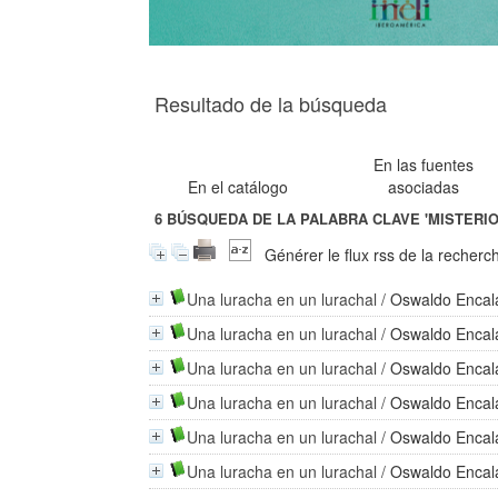
Resultado de la búsqueda
En las fuentes
En el catálogo
asociadas
6
BÚSQUEDA DE LA PALABRA CLAVE
'MISTERIO
Générer le flux rss de la recherc
Una luracha en un lurachal
/
Oswaldo Encal
Una luracha en un lurachal
/
Oswaldo Encal
Una luracha en un lurachal
/
Oswaldo Encal
Una luracha en un lurachal
/
Oswaldo Encal
Una luracha en un lurachal
/
Oswaldo Encal
Una luracha en un lurachal
/
Oswaldo Encal