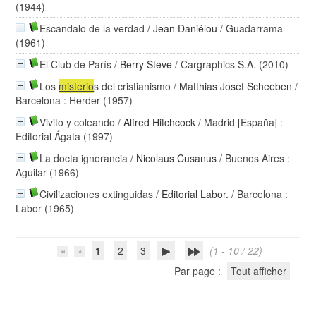
(1944)
Escandalo de la verdad
/
Jean Daniélou
/ Guadarrama
(1961)
El Club de París
/
Berry Steve
/ Cargraphics S.A. (2010)
Los
misterio
s del cristianismo
/
Matthias Josef Scheeben
/
Barcelona : Herder (1957)
Vivito y coleando
/
Alfred Hitchcock
/ Madrid [España] :
Editorial Ágata (1997)
La docta ignorancia
/
Nicolaus Cusanus
/ Buenos Aires :
Aguilar (1966)
Civilizaciones extinguidas
/
Editorial Labor.
/ Barcelona :
Labor (1965)
1
2
3
(1 - 10 / 22)
Par page :
Tout afficher