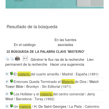
Resultado de la búsqueda
En las fuentes
En el catálogo
asociadas
22
BÚSQUEDA DE LA PALABRA CLAVE
'MISTERIO'
Générer le flux rss de la recherche
Lien
permanent de la recherche
Hacer una sugerencia
El
misterio
del cuarto amarillo
/ Madrid : España (1991)
Entonces Queda Terminado el
Misterio
de Dios
/
Watch
Tower Bible
/ Bronkyn : Sin Editorial (1971)
Los Hollister y el
misterio
del centro comercial
/
Jerry
West
/ Barcelona : Toray (1992)
Un
misterio
/
H. De Saint-Georges
/ La Plata : Calomino