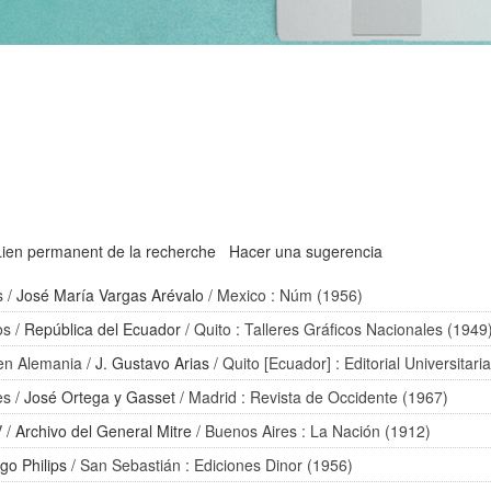
Lien permanent de la recherche
Hacer una sugerencia
s
/
José María Vargas Arévalo
/ Mexico : Núm (1956)
os
/
República del Ecuador
/ Quito : Talleres Gráficos Nacionales (1949
 en Alemania
/
J. Gustavo Arias
/ Quito [Ecuador] : Editorial Universitari
es
/
José Ortega y Gasset
/ Madrid : Revista de Occidente (1967)
V
/
Archivo del General Mitre
/ Buenos Aires : La Nación (1912)
go Philips
/ San Sebastián : Ediciones Dinor (1956)