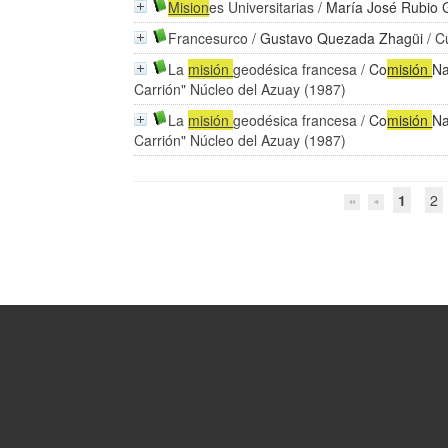
Mision
es Universitarias
/
María José Rubio
Francesurco
/
Gustavo Quezada Zhagüi
/ C
La
misión
geodésica francesa
/
Co
misión
Na
Carrión" Núcleo del Azuay (1987)
La
misión
geodésica francesa
/
Co
misión
Na
Carrión" Núcleo del Azuay (1987)
1
2