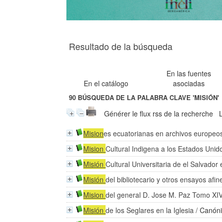
Resultado de la búsqueda
En las fuentes
En el catálogo
asociadas
90
BÚSQUEDA DE LA PALABRA CLAVE
'MISIÓN'
Générer le flux rss de la recherche
Mision
es ecuatorianas en archivos europeo
Mision
Cultural Indigena a los Estados Unid
Misión
Cultural Universitaria de el Salvador
Misión
del bibliotecario y otros ensayos afin
Mision
del general D. Jose M. Paz Tomo XI
Misión
de los Seglares en la Iglesia
/
Canóni