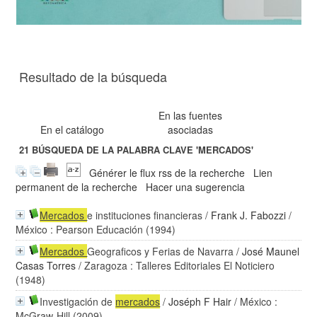
Resultado de la búsqueda
En las fuentes
En el catálogo
asociadas
21
BÚSQUEDA DE LA PALABRA CLAVE
'MERCADOS'
Générer le flux rss de la recherche
Lien
permanent de la recherche
Hacer una sugerencia
Mercados
e instituciones financieras
/
Frank J. Fabozzi
/
México : Pearson Educación (1994)
Mercados
Geograficos y Ferias de Navarra
/
José Maunel
Casas Torres
/ Zaragoza : Talleres Editoriales El Noticiero
(1948)
Investigación de
mercados
/
Joséph F Hair
/ México :
McGraw-Hill (2009)