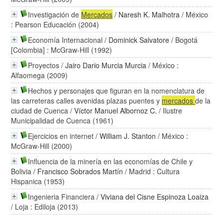
Investigación de
Mercados
/
Naresh K. Malhotra
/ México
: Pearson Educación (2004)
Economía Internacional
/
Dominick Salvatore
/ Bogotá
[Colombia] : McGraw-Hill (1992)
Proyectos
/
Jairo Dario Murcia Murcia
/ México :
Alfaomega (2009)
Hechos y personajes que figuran en la nomenclatura de
las carreteras calles avenidas plazas puentes y
mercados
de la
ciudad de Cuenca
/
Víctor Manuel Albornoz C.
/ Ilustre
Municipalidad de Cuenca (1961)
Ejercicios en internet
/
William J. Stanton
/ México :
McGraw-Hill (2000)
Influencia de la minería en las economías de Chile y
Bolivia
/
Francisco Sobrados Martín
/ Madrid : Cultura
Hispanica (1953)
Ingenieria Financiera
/
Viviana del Cisne Espinoza Loaiza
/ Loja : Ediloja (2013)