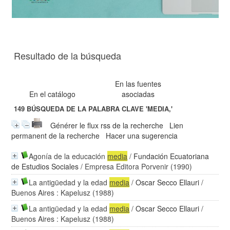
Resultado de la búsqueda
En las fuentes
En el catálogo
asociadas
149
BÚSQUEDA DE LA PALABRA CLAVE
'MEDIA,'
Générer le flux rss de la recherche
Lien
permanent de la recherche
Hacer una sugerencia
Agonía de la educación
media
/
Fundación Ecuatoriana
de Estudios Sociales
/ Empresa Editora Porvenir (1990)
La antigüedad y la edad
media
/
Oscar Secco Ellauri
/
Buenos Aires : Kapelusz (1988)
La antigüedad y la edad
media
/
Oscar Secco Ellauri
/
Buenos Aires : Kapelusz (1988)