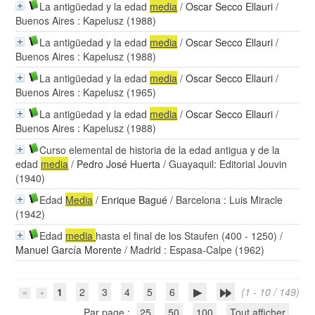
La antigüedad y la edad
media
/
Oscar Secco Ellauri
/
Buenos Aires : Kapelusz (1988)
La antigüedad y la edad
media
/
Oscar Secco Ellauri
/
Buenos Aires : Kapelusz (1988)
La antigüedad y la edad
media
/
Oscar Secco Ellauri
/
Buenos Aires : Kapelusz (1965)
La antigüedad y la edad
media
/
Oscar Secco Ellauri
/
Buenos Aires : Kapelusz (1988)
Curso elemental de historia de la edad antigua y de la
edad
media
/
Pedro José Huerta
/ Guayaquil: Editorial Jouvin
(1940)
Edad
Media
/
Enrique Bagué
/ Barcelona : Luis Miracle
(1942)
Edad
media
hasta el final de los Staufen (400 - 1250)
/
Manuel García Morente
/ Madrid : Espasa-Calpe (1962)
1
2
3
4
5
6
(1 - 10 / 149)
Par page :
25
50
100
Tout afficher