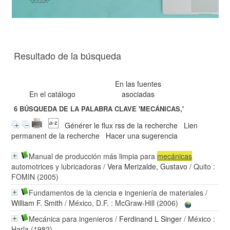
Resultado de la búsqueda
En las fuentes
En el catálogo
asociadas
6
BÚSQUEDA DE LA PALABRA CLAVE
'MECÁNICAS,'
Générer le flux rss de la recherche
Lien
permanent de la recherche
Hacer una sugerencia
Manual de producción más limpia para
mecánicas
automotrices y lubricadoras
/
Vera Merizalde, Gustavo
/ Quito :
FOMIN (2005)
Fundamentos de la ciencia e ingeniería de materiales
/
William F. Smith
/ México, D.F. : McGraw-Hill (2006)
Mecánica para ingenieros
/
Ferdinand L Singer
/ México :
Harla (1982)