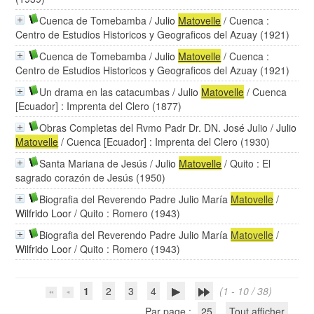
Cuenca de Tomebamba
/
Julio
Matovelle
/ Cuenca :
Centro de Estudios Historicos y Geograficos del Azuay (1921)
Cuenca de Tomebamba
/
Julio
Matovelle
/ Cuenca :
Centro de Estudios Historicos y Geograficos del Azuay (1921)
Un drama en las catacumbas
/
Julio
Matovelle
/ Cuenca
[Ecuador] : Imprenta del Clero (1877)
Obras Completas del Rvmo Padr Dr. DN. José Julio
/
Julio
Matovelle
/ Cuenca [Ecuador] : Imprenta del Clero (1930)
Santa Mariana de Jesús
/
Julio
Matovelle
/ Quito : El
sagrado corazón de Jesús (1950)
Biografia del Reverendo Padre Julio María
Matovelle
/
Wilfrido Loor
/ Quito : Romero (1943)
Biografia del Reverendo Padre Julio María
Matovelle
/
Wilfrido Loor
/ Quito : Romero (1943)
1
2
3
4
(1 - 10 / 38)
Par page :
25
Tout afficher