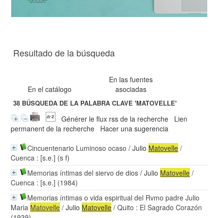
Resultado de la búsqueda
En las fuentes
En el catálogo
asociadas
38
BÚSQUEDA DE LA PALABRA CLAVE
'MATOVELLE'
Générer le flux rss de la recherche
Lien
permanent de la recherche
Hacer una sugerencia
Cincuentenario Luminoso ocaso
/
Julio
Matovelle
/
Cuenca : [s.e.] (s f)
Memorias íntimas del siervo de dios
/
Julio
Matovelle
/
Cuenca : [s.e.] (1984)
Memorias íntimas o vida espiritual del Rvmo padre Julio
Maria
Matovelle
/
Julio
Matovelle
/ Quito : El Sagrado Corazón
(1939)