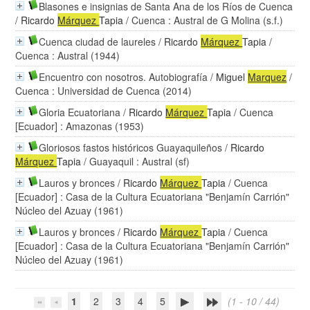
Blasones e insignias de Santa Ana de los Ríos de Cuenca
/
Ricardo
Márquez
Tapia
/ Cuenca : Austral de G Molina (s.f.)
Cuenca ciudad de laureles
/
Ricardo
Márquez
Tapia
/
Cuenca : Austral (1944)
Encuentro con nosotros. Autobiografía
/
Miguel
Marquez
/
Cuenca : Universidad de Cuenca (2014)
Gloria Ecuatoriana
/
Ricardo
Márquez
Tapia
/ Cuenca
[Ecuador] : Amazonas (1953)
Gloriosos fastos históricos Guayaquileños
/
Ricardo
Márquez
Tapia
/ Guayaquil : Austral (sf)
Lauros y bronces
/
Ricardo
Márquez
Tapia
/ Cuenca
[Ecuador] : Casa de la Cultura Ecuatoriana "Benjamín Carrión"
Núcleo del Azuay (1961)
Lauros y bronces
/
Ricardo
Márquez
Tapia
/ Cuenca
[Ecuador] : Casa de la Cultura Ecuatoriana "Benjamín Carrión"
Núcleo del Azuay (1961)
1
2
3
4
5
(1 - 10 / 44)